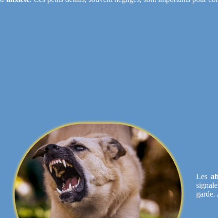
Les
a
signal
garde. 