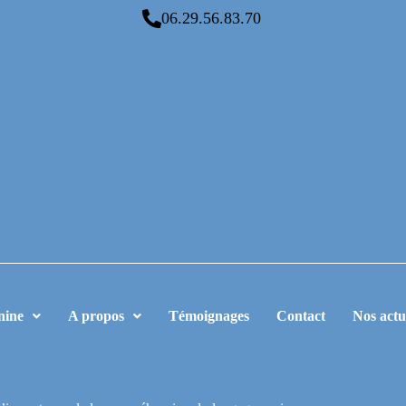
06.29.56.83.70
nine
A propos
Témoignages
Contact
Nos actu