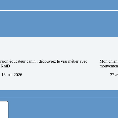
sion éducateur canin : découvrez le vrai métier avec
Mon chien n
e KniD
mouvement 
13 mai 2026
27 a