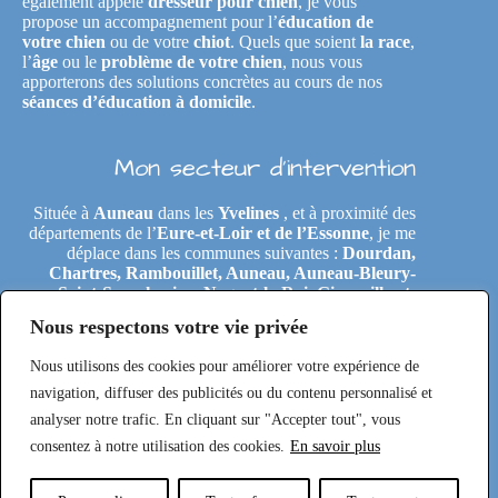
également appelé
dresseur pour chien
, je vous
propose un accompagnement pour l’
éducation de
votre chien
ou de votre
chiot
. Quels que soient
la race
,
l’
âge
ou le
problème de votre chien
, nous vous
apporterons des solutions concrètes au cours de nos
séances d’éducation à domicile
.
Mon secteur d’intervention
Située à
Auneau
dans les
Yvelines
, et à proximité des
départements de l’
Eure-et-Loir et de l’Essonne
, je me
déplace dans les communes suivantes :
Dourdan,
Chartres, Rambouillet, Auneau, Auneau-Bleury-
Saint-Symphorien, Nogent-le-Roi, Gironville-et-
Neuville, Tremblay-les-Villages, Le Coudray,
Nous respectons votre vie privée
Maintenon, Épernon, Le Perray-en-Yvelines,
Clairefontaine-en-Yvelines, Rochefort-en-Yvelines,
Nous utilisons des cookies pour améliorer votre expérience de
Saint-Arnoult-en-Yvelines, Étréchy, Morigny-
Champigny, Saclas, Toury, Eole-en-Beauce, Les
navigation, diffuser des publicités ou du contenu personnalisé et
Villages-Vovéens, Gallardon, Ouarville, Béville-le-
analyser notre trafic. En cliquant sur "Accepter tout", vous
Comte, Sainville, Pussay, Ablis
consentez à notre utilisation des cookies.
En savoir plus
Copyright © 2026 Milie KniD | Propulsé par SR Digital