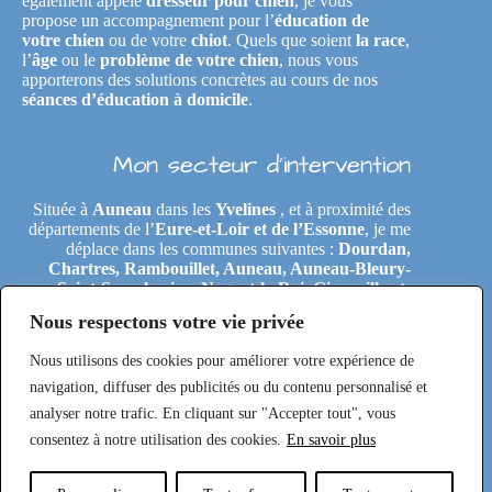
également appelé
dresseur pour chien
, je vous
propose un accompagnement pour l’
éducation de
votre chien
ou de votre
chiot
. Quels que soient
la race
,
l’
âge
ou le
problème de votre chien
, nous vous
apporterons des solutions concrètes au cours de nos
séances d’éducation à domicile
.
Mon secteur d’intervention
Située à
Auneau
dans les
Yvelines
, et à proximité des
départements de l’
Eure-et-Loir et de l’Essonne
, je me
déplace dans les communes suivantes :
Dourdan,
Chartres, Rambouillet, Auneau, Auneau-Bleury-
Saint-Symphorien, Nogent-le-Roi, Gironville-et-
Neuville, Tremblay-les-Villages, Le Coudray,
Nous respectons votre vie privée
Maintenon, Épernon, Le Perray-en-Yvelines,
Clairefontaine-en-Yvelines, Rochefort-en-Yvelines,
Nous utilisons des cookies pour améliorer votre expérience de
Saint-Arnoult-en-Yvelines, Étréchy, Morigny-
Champigny, Saclas, Toury, Eole-en-Beauce, Les
navigation, diffuser des publicités ou du contenu personnalisé et
Villages-Vovéens, Gallardon, Ouarville, Béville-le-
analyser notre trafic. En cliquant sur "Accepter tout", vous
Comte, Sainville, Pussay, Ablis
consentez à notre utilisation des cookies.
En savoir plus
Copyright © 2026 Milie KniD | Propulsé par SR Digital