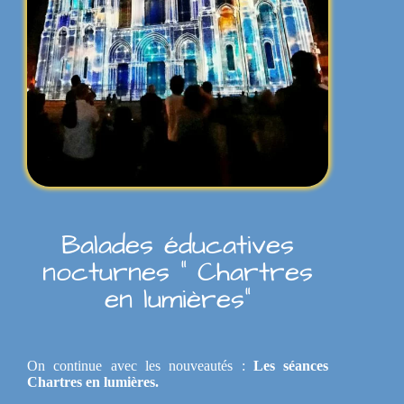
Balades éducatives
nocturnes " Chartres
en lumières"
On continue avec les nouveautés :
Les séances
Chartres en lumières.