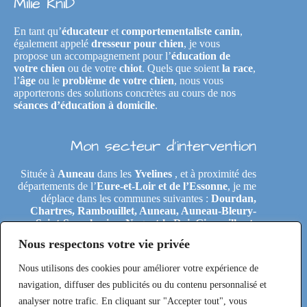
Milie KniD
En tant qu’
éducateur
et
comportementaliste canin
,
également appelé
dresseur pour chien
, je vous
propose un accompagnement pour l’
éducation de
votre chien
ou de votre
chiot
. Quels que soient
la race
,
l’
âge
ou le
problème de votre chien
, nous vous
apporterons des solutions concrètes au cours de nos
séances d’éducation à domicile
.
Mon secteur d’intervention
Située à
Auneau
dans les
Yvelines
, et à proximité des
départements de l’
Eure-et-Loir et de l’Essonne
, je me
déplace dans les communes suivantes :
Dourdan,
Chartres, Rambouillet, Auneau, Auneau-Bleury-
Saint-Symphorien, Nogent-le-Roi, Gironville-et-
Neuville, Tremblay-les-Villages, Le Coudray,
Nous respectons votre vie privée
Maintenon, Épernon, Le Perray-en-Yvelines,
Clairefontaine-en-Yvelines, Rochefort-en-Yvelines,
Nous utilisons des cookies pour améliorer votre expérience de
Saint-Arnoult-en-Yvelines, Étréchy, Morigny-
Champigny, Saclas, Toury, Eole-en-Beauce, Les
navigation, diffuser des publicités ou du contenu personnalisé et
Villages-Vovéens, Gallardon, Ouarville, Béville-le-
analyser notre trafic. En cliquant sur "Accepter tout", vous