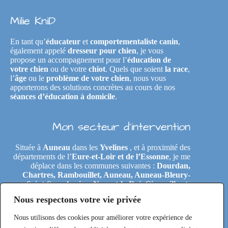
Milie KniD
En tant qu’
éducateur
et
comportementaliste canin
,
également appelé
dresseur pour chien
, je vous
propose un accompagnement pour l’
éducation de
votre chien
ou de votre
chiot
. Quels que soient
la race
,
l’
âge
ou le
problème de votre chien
, nous vous
apporterons des solutions concrètes au cours de nos
séances d’éducation à domicile
.
Mon secteur d’intervention
Située à
Auneau
dans les
Yvelines
, et à proximité des
départements de l’
Eure-et-Loir et de l’Essonne
, je me
déplace dans les communes suivantes :
Dourdan,
Chartres, Rambouillet, Auneau, Auneau-Bleury-
Saint-Symphorien, Nogent-le-Roi, Gironville-et-
Neuville, Tremblay-les-Villages, Le Coudray,
Nous respectons votre vie privée
Maintenon, Épernon, Le Perray-en-Yvelines,
Clairefontaine-en-Yvelines, Rochefort-en-Yvelines,
Nous utilisons des cookies pour améliorer votre expérience de
Saint-Arnoult-en-Yvelines, Étréchy, Morigny-