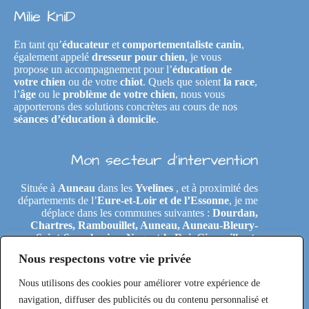
Milie KniD
En tant qu’
éducateur
et
comportementaliste canin
,
également appelé
dresseur pour chien
, je vous
propose un accompagnement pour l’
éducation de
votre chien
ou de votre
chiot
. Quels que soient
la race
,
l’
âge
ou le
problème de votre chien
, nous vous
apporterons des solutions concrètes au cours de nos
séances d’éducation à domicile
.
Mon secteur d’intervention
Située à
Auneau
dans les
Yvelines
, et à proximité des
départements de l’
Eure-et-Loir et de l’Essonne
, je me
déplace dans les communes suivantes :
Dourdan,
Chartres, Rambouillet, Auneau, Auneau-Bleury-
Saint-Symphorien, Nogent-le-Roi, Gironville-et-
Neuville, Tremblay-les-Villages, Le Coudray,
Nous respectons votre vie privée
Maintenon, Épernon, Le Perray-en-Yvelines,
Clairefontaine-en-Yvelines, Rochefort-en-Yvelines,
Nous utilisons des cookies pour améliorer votre expérience de
Saint-Arnoult-en-Yvelines, Étréchy, Morigny-
Champigny, Saclas, Toury, Eole-en-Beauce, Les
navigation, diffuser des publicités ou du contenu personnalisé et