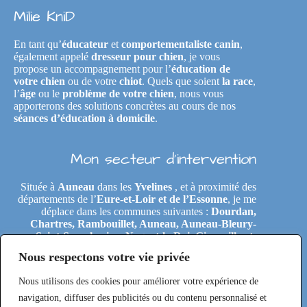
Milie KniD
En tant qu’
éducateur
et
comportementaliste canin
,
également appelé
dresseur pour chien
, je vous
propose un accompagnement pour l’
éducation de
votre chien
ou de votre
chiot
. Quels que soient
la race
,
l’
âge
ou le
problème de votre chien
, nous vous
apporterons des solutions concrètes au cours de nos
séances d’éducation à domicile
.
Mon secteur d’intervention
Située à
Auneau
dans les
Yvelines
, et à proximité des
départements de l’
Eure-et-Loir et de l’Essonne
, je me
déplace dans les communes suivantes :
Dourdan,
Chartres, Rambouillet, Auneau, Auneau-Bleury-
Saint-Symphorien, Nogent-le-Roi, Gironville-et-
Neuville, Tremblay-les-Villages, Le Coudray,
Nous respectons votre vie privée
Maintenon, Épernon, Le Perray-en-Yvelines,
Clairefontaine-en-Yvelines, Rochefort-en-Yvelines,
Nous utilisons des cookies pour améliorer votre expérience de
Saint-Arnoult-en-Yvelines, Étréchy, Morigny-
Champigny, Saclas, Toury, Eole-en-Beauce, Les
navigation, diffuser des publicités ou du contenu personnalisé et