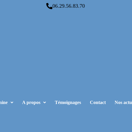
06.29.56.83.70
nine
A propos
Témoignages
Contact
Nos actu