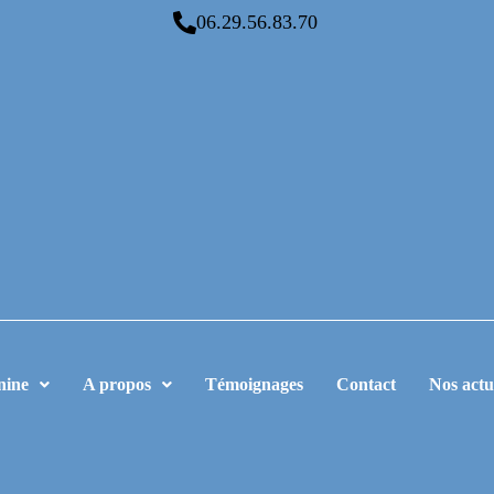
06.29.56.83.70
nine
A propos
Témoignages
Contact
Nos actu