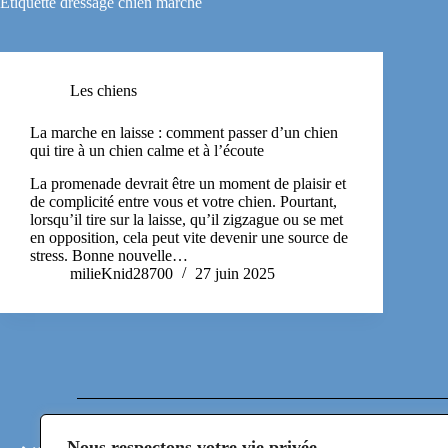
Étiquette
dressage chien marche
Les chiens
La marche en laisse : comment passer d’un chien
qui tire à un chien calme et à l’écoute
La promenade devrait être un moment de plaisir et
de complicité entre vous et votre chien. Pourtant,
lorsqu’il tire sur la laisse, qu’il zigzague ou se met
en opposition, cela peut vite devenir une source de
stress. Bonne nouvelle…
milieKnid28700
27 juin 2025
Nous respectons votre vie privée