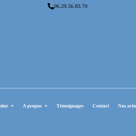
06.29.56.83.70
nine
A propos
Témoignages
Contact
Nos actu