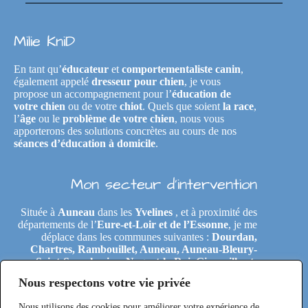
Milie KniD
En tant qu’
éducateur
et
comportementaliste canin
,
également appelé
dresseur pour chien
, je vous
propose un accompagnement pour l’
éducation de
votre chien
ou de votre
chiot
. Quels que soient
la race
,
l’
âge
ou le
problème de votre chien
, nous vous
apporterons des solutions concrètes au cours de nos
séances d’éducation à domicile
.
Mon secteur d’intervention
Située à
Auneau
dans les
Yvelines
, et à proximité des
départements de l’
Eure-et-Loir et de l’Essonne
, je me
déplace dans les communes suivantes :
Dourdan,
Chartres, Rambouillet, Auneau, Auneau-Bleury-
Saint-Symphorien, Nogent-le-Roi, Gironville-et-
Neuville, Tremblay-les-Villages, Le Coudray,
Nous respectons votre vie privée
Maintenon, Épernon, Le Perray-en-Yvelines,
Clairefontaine-en-Yvelines, Rochefort-en-Yvelines,
Nous utilisons des cookies pour améliorer votre expérience de