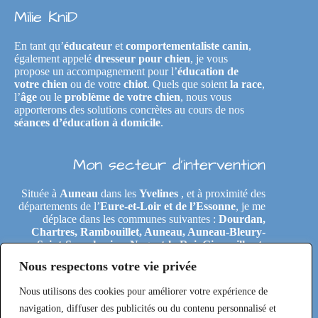
Milie KniD
En tant qu’
éducateur
et
comportementaliste canin
,
également appelé
dresseur pour chien
, je vous
propose un accompagnement pour l’
éducation de
votre chien
ou de votre
chiot
. Quels que soient
la race
,
l’
âge
ou le
problème de votre chien
, nous vous
apporterons des solutions concrètes au cours de nos
séances d’éducation à domicile
.
Mon secteur d’intervention
Située à
Auneau
dans les
Yvelines
, et à proximité des
départements de l’
Eure-et-Loir et de l’Essonne
, je me
déplace dans les communes suivantes :
Dourdan,
Chartres, Rambouillet, Auneau, Auneau-Bleury-
Saint-Symphorien, Nogent-le-Roi, Gironville-et-
Neuville, Tremblay-les-Villages, Le Coudray,
Nous respectons votre vie privée
Maintenon, Épernon, Le Perray-en-Yvelines,
Clairefontaine-en-Yvelines, Rochefort-en-Yvelines,
Nous utilisons des cookies pour améliorer votre expérience de
Saint-Arnoult-en-Yvelines, Étréchy, Morigny-
Champigny, Saclas, Toury, Eole-en-Beauce, Les
navigation, diffuser des publicités ou du contenu personnalisé et