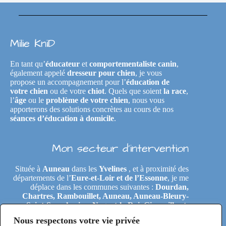
Milie KniD
En tant qu’
éducateur
et
comportementaliste canin
,
également appelé
dresseur pour chien
, je vous
propose un accompagnement pour l’
éducation de
votre chien
ou de votre
chiot
. Quels que soient
la race
,
l’
âge
ou le
problème de votre chien
, nous vous
apporterons des solutions concrètes au cours de nos
séances d’éducation à domicile
.
Mon secteur d’intervention
Située à
Auneau
dans les
Yvelines
, et à proximité des
départements de l’
Eure-et-Loir et de l’Essonne
, je me
déplace dans les communes suivantes :
Dourdan,
Chartres, Rambouillet, Auneau, Auneau-Bleury-
Saint-Symphorien, Nogent-le-Roi, Gironville-et-
Neuville, Tremblay-les-Villages, Le Coudray,
Nous respectons votre vie privée
Maintenon, Épernon, Le Perray-en-Yvelines,