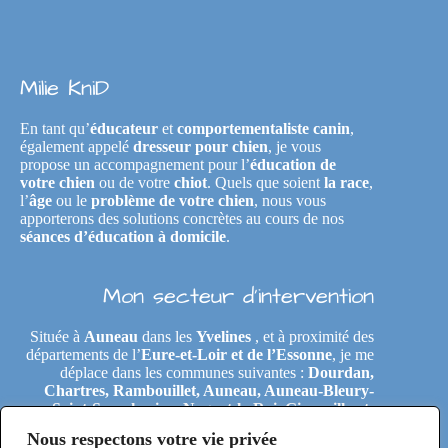
Milie KniD
En tant qu’
éducateur
et
comportementaliste canin
,
également appelé
dresseur pour chien
, je vous
propose un accompagnement pour l’
éducation de
votre chien
ou de votre
chiot
. Quels que soient
la race
,
l’
âge
ou le
problème de votre chien
, nous vous
apporterons des solutions concrètes au cours de nos
séances d’éducation à domicile
.
Mon secteur d’intervention
Située à
Auneau
dans les
Yvelines
, et à proximité des
départements de l’
Eure-et-Loir et de l’Essonne
, je me
déplace dans les communes suivantes :
Dourdan,
Chartres, Rambouillet, Auneau, Auneau-Bleury-
Saint-Symphorien, Nogent-le-Roi, Gironville-et-
Neuville, Tremblay-les-Villages, Le Coudray,
Nous respectons votre vie privée
Maintenon, Épernon, Le Perray-en-Yvelines,