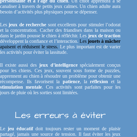
personnalité et à l’âge du chien
. Un chiot apprendra à se
canaliser à travers de petits jeux calmes. Un chien adulte aura
besoin d’activités plus physiques pour se dépenser.
Les
jeux de recherche
sont excellents pour stimuler l’odorat
et la concentration. Cacher des friandises dans la maison ou
dans le jardin pousse le chien à réfléchir. Les
jeux de traction
développent la confiance et l’interaction.
Les
jouets à mâcher
apaisent et réduisent le stress.
Le plus important est de varier
les activités pour éviter la lassitude.
Il existe aussi des
jeux d’intelligence
spécialement conçus
pour les chiens. Ces jeux, souvent sous forme de puzzles,
apprennent au chien à résoudre un problème pour obtenir une
récompense. Ils favorisent la
patience
, la
réflexion
et la
stimulation mentale
. Ces activités sont parfaites pour les
jours de pluie où les sorties sont limitées.
Les erreurs à éviter
Le
jeu éducatif
doit toujours rester un moment de plaisir
partagé, jamais une source de tension. Il faut éviter les jeux