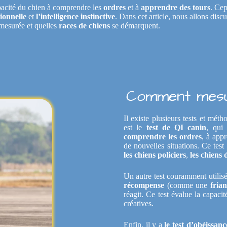
pacité du chien à comprendre les
ordres
et à
apprendre des tours
. Cep
tionnelle
et
l’intelligence instinctive
. Dans cet article, nous allons discu
mesurée et quelles
races de chiens
se démarquent.
Comment mesure
Il existe plusieurs tests et mét
est le
test de QI canin
, qui
comprendre les ordres
, à app
de nouvelles situations. Ce test
les chiens policiers
,
les chiens 
Un autre test couramment utilis
récompense
(comme une
frian
réagit. Ce test évalue la capaci
créatives.
Enfin, il y a
le test d’obéissanc