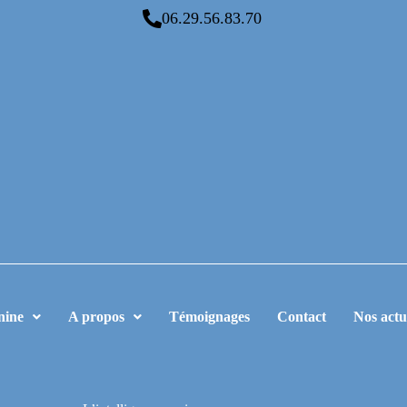
06.29.56.83.70
nine
A propos
Témoignages
Contact
Nos actu