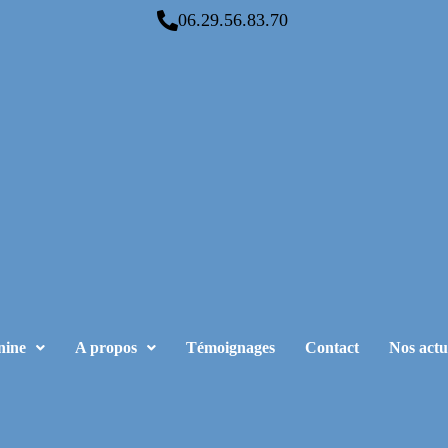
06.29.56.83.70
nine
A propos
Témoignages
Contact
Nos actu