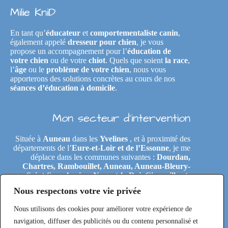
Milie KniD
En tant qu’
éducateur
et
comportementaliste canin
,
également appelé
dresseur pour chien
, je vous
propose un accompagnement pour l’
éducation de
votre chien
ou de votre
chiot
. Quels que soient
la race
,
l’
âge
ou le
problème de votre chien
, nous vous
apporterons des solutions concrètes au cours de nos
séances d’éducation à domicile
.
Mon secteur d’intervention
Située à
Auneau
dans les
Yvelines
, et à proximité des
départements de l’
Eure-et-Loir et de l’Essonne
, je me
déplace dans les communes suivantes :
Dourdan,
Chartres, Rambouillet, Auneau, Auneau-Bleury-
Saint-Symphorien, Nogent-le-Roi, Gironville-et-
Neuville, Tremblay-les-Villages, Le Coudray,
Nous respectons votre vie privée
Maintenon, Épernon, Le Perray-en-Yvelines,
Clairefontaine-en-Yvelines, Rochefort-en-Yvelines,
Nous utilisons des cookies pour améliorer votre expérience de
Saint-Arnoult-en-Yvelines, Étréchy, Morigny-
Champigny, Saclas, Toury, Eole-en-Beauce, Les
navigation, diffuser des publicités ou du contenu personnalisé et