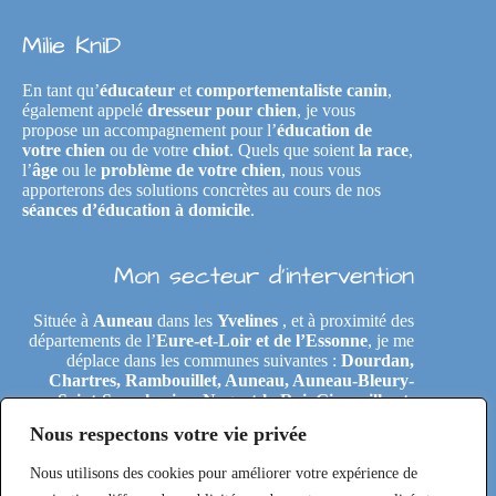
Milie KniD
En tant qu’
éducateur
et
comportementaliste canin
,
également appelé
dresseur pour chien
, je vous
propose un accompagnement pour l’
éducation de
votre chien
ou de votre
chiot
. Quels que soient
la race
,
l’
âge
ou le
problème de votre chien
, nous vous
apporterons des solutions concrètes au cours de nos
séances d’éducation à domicile
.
Mon secteur d’intervention
Située à
Auneau
dans les
Yvelines
, et à proximité des
départements de l’
Eure-et-Loir et de l’Essonne
, je me
déplace dans les communes suivantes :
Dourdan,
Chartres, Rambouillet, Auneau, Auneau-Bleury-
Saint-Symphorien, Nogent-le-Roi, Gironville-et-
Neuville, Tremblay-les-Villages, Le Coudray,
Nous respectons votre vie privée
Maintenon, Épernon, Le Perray-en-Yvelines,
Clairefontaine-en-Yvelines, Rochefort-en-Yvelines,
Nous utilisons des cookies pour améliorer votre expérience de
Saint-Arnoult-en-Yvelines, Étréchy, Morigny-