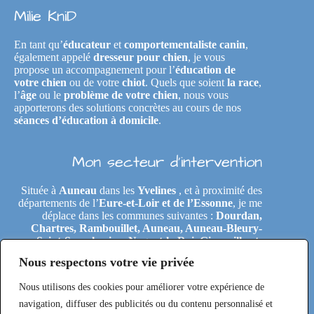
Milie KniD
En tant qu’
éducateur
et
comportementaliste canin
,
également appelé
dresseur pour chien
, je vous
propose un accompagnement pour l’
éducation de
votre chien
ou de votre
chiot
. Quels que soient
la race
,
l’
âge
ou le
problème de votre chien
, nous vous
apporterons des solutions concrètes au cours de nos
séances d’éducation à domicile
.
Mon secteur d’intervention
Située à
Auneau
dans les
Yvelines
, et à proximité des
départements de l’
Eure-et-Loir et de l’Essonne
, je me
déplace dans les communes suivantes :
Dourdan,
Chartres, Rambouillet, Auneau, Auneau-Bleury-
Saint-Symphorien, Nogent-le-Roi, Gironville-et-
Neuville, Tremblay-les-Villages, Le Coudray,
Nous respectons votre vie privée
Maintenon, Épernon, Le Perray-en-Yvelines,
Clairefontaine-en-Yvelines, Rochefort-en-Yvelines,
Nous utilisons des cookies pour améliorer votre expérience de
Saint-Arnoult-en-Yvelines, Étréchy, Morigny-
Champigny, Saclas, Toury, Eole-en-Beauce, Les
navigation, diffuser des publicités ou du contenu personnalisé et