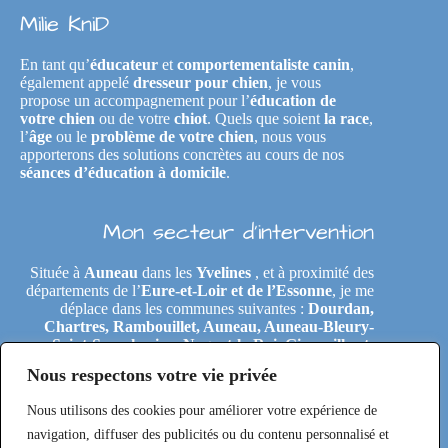
Milie KniD
En tant qu’
éducateur
et
comportementaliste canin
,
également appelé
dresseur pour chien
, je vous
propose un accompagnement pour l’
éducation de
votre chien
ou de votre
chiot
. Quels que soient
la race
,
l’
âge
ou le
problème de votre chien
, nous vous
apporterons des solutions concrètes au cours de nos
séances d’éducation à domicile
.
Mon secteur d’intervention
Située à
Auneau
dans les
Yvelines
, et à proximité des
départements de l’
Eure-et-Loir et de l’Essonne
, je me
déplace dans les communes suivantes :
Dourdan,
Chartres, Rambouillet, Auneau, Auneau-Bleury-
Saint-Symphorien, Nogent-le-Roi, Gironville-et-
Neuville, Tremblay-les-Villages, Le Coudray,
Nous respectons votre vie privée
Maintenon, Épernon, Le Perray-en-Yvelines,
Clairefontaine-en-Yvelines, Rochefort-en-Yvelines,
Nous utilisons des cookies pour améliorer votre expérience de
Saint-Arnoult-en-Yvelines, Étréchy, Morigny-
Champigny, Saclas, Toury, Eole-en-Beauce, Les
navigation, diffuser des publicités ou du contenu personnalisé et