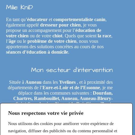
Milie KniD
En tant qu’
éducateur
et
comportementaliste canin
,
également appelé
dresseur pour chien
, je vous
propose un accompagnement pour l’
éducation de
votre chien
ou de votre
chiot
. Quels que soient
la race
,
l’
âge
ou le
problème de votre chien
, nous vous
apporterons des solutions concrètes au cours de nos
séances d’éducation à domicile
.
Mon secteur d’intervention
Située à
Auneau
dans les
Yvelines
, et à proximité des
départements de l’
Eure-et-Loir et de l’Essonne
, je me
déplace dans les communes suivantes :
Dourdan,
Chartres, Rambouillet, Auneau, Auneau-Bleury-
Saint-Symphorien, Nogent-le-Roi, Gironville-et-
Neuville, Tremblay-les-Villages, Le Coudray,
Nous respectons votre vie privée
Maintenon, Épernon, Le Perray-en-Yvelines,
Clairefontaine-en-Yvelines, Rochefort-en-Yvelines,
Nous utilisons des cookies pour améliorer votre expérience de
Saint-Arnoult-en-Yvelines, Étréchy, Morigny-
Champigny, Saclas, Toury, Eole-en-Beauce, Les
navigation, diffuser des publicités ou du contenu personnalisé et