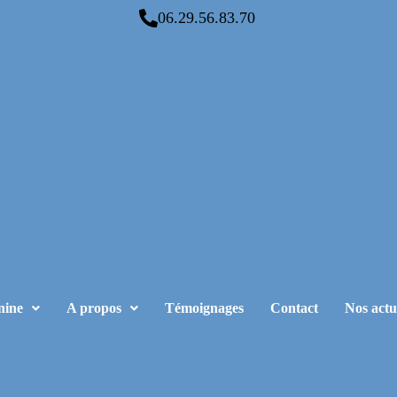
06.29.56.83.70
nine
A propos
Témoignages
Contact
Nos actu