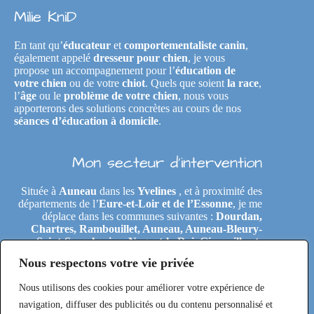
Milie KniD
En tant qu’
éducateur
et
comportementaliste canin
,
également appelé
dresseur pour chien
, je vous
propose un accompagnement pour l’
éducation de
votre chien
ou de votre
chiot
. Quels que soient
la race
,
l’
âge
ou le
problème de votre chien
, nous vous
apporterons des solutions concrètes au cours de nos
séances d’éducation à domicile
.
Mon secteur d’intervention
Située à
Auneau
dans les
Yvelines
, et à proximité des
départements de l’
Eure-et-Loir et de l’Essonne
, je me
déplace dans les communes suivantes :
Dourdan,
Chartres, Rambouillet, Auneau, Auneau-Bleury-
Saint-Symphorien, Nogent-le-Roi, Gironville-et-
Neuville, Tremblay-les-Villages, Le Coudray,
Nous respectons votre vie privée
Maintenon, Épernon, Le Perray-en-Yvelines,
Clairefontaine-en-Yvelines, Rochefort-en-Yvelines,
Nous utilisons des cookies pour améliorer votre expérience de
Saint-Arnoult-en-Yvelines, Étréchy, Morigny-
Champigny, Saclas, Toury, Eole-en-Beauce, Les
navigation, diffuser des publicités ou du contenu personnalisé et