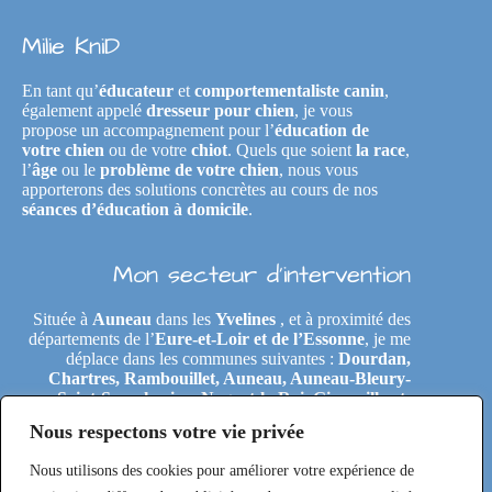
Milie KniD
En tant qu’
éducateur
et
comportementaliste canin
,
également appelé
dresseur pour chien
, je vous
propose un accompagnement pour l’
éducation de
votre chien
ou de votre
chiot
. Quels que soient
la race
,
l’
âge
ou le
problème de votre chien
, nous vous
apporterons des solutions concrètes au cours de nos
séances d’éducation à domicile
.
Mon secteur d’intervention
Située à
Auneau
dans les
Yvelines
, et à proximité des
départements de l’
Eure-et-Loir et de l’Essonne
, je me
déplace dans les communes suivantes :
Dourdan,
Chartres, Rambouillet, Auneau, Auneau-Bleury-
Saint-Symphorien, Nogent-le-Roi, Gironville-et-
Neuville, Tremblay-les-Villages, Le Coudray,
Nous respectons votre vie privée
Maintenon, Épernon, Le Perray-en-Yvelines,
Clairefontaine-en-Yvelines, Rochefort-en-Yvelines,
Nous utilisons des cookies pour améliorer votre expérience de
Saint-Arnoult-en-Yvelines, Étréchy, Morigny-