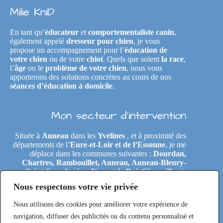
Milie KniD
En tant qu’
éducateur
et
comportementaliste canin
,
également appelé
dresseur pour chien
, je vous
propose un accompagnement pour l’
éducation de
votre chien
ou de votre
chiot
. Quels que soient
la race
,
l’
âge
ou le
problème de votre chien
, nous vous
apporterons des solutions concrètes au cours de nos
séances d’éducation à domicile
.
Mon secteur d’intervention
Située à
Auneau
dans les
Yvelines
, et à proximité des
départements de l’
Eure-et-Loir et de l’Essonne
, je me
déplace dans les communes suivantes :
Dourdan,
Chartres, Rambouillet, Auneau, Auneau-Bleury-
Saint-Symphorien, Nogent-le-Roi, Gironville-et-
Neuville, Tremblay-les-Villages, Le Coudray,
Nous respectons votre vie privée
Maintenon, Épernon, Le Perray-en-Yvelines,
Clairefontaine-en-Yvelines, Rochefort-en-Yvelines,
Nous utilisons des cookies pour améliorer votre expérience de
Saint-Arnoult-en-Yvelines, Étréchy, Morigny-
Champigny, Saclas, Toury, Eole-en-Beauce, Les
navigation, diffuser des publicités ou du contenu personnalisé et