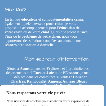
Milie KniD
En tant qu’
éducateur
et
comportementaliste canin
,
également appelé
dresseur pour chien
, je vous
propose un accompagnement pour l’
éducation de
votre chien
ou de votre
chiot
. Quels que soient
la race
,
l’
âge
ou le
problème de votre chien
, nous vous
apporterons des solutions concrètes au cours de nos
séances d’éducation à domicile
.
Mon secteur d’intervention
Située à
Auneau
dans les
Yvelines
, et à proximité des
départements de l’
Eure-et-Loir et de l’Essonne
, je me
déplace dans les communes suivantes :
Dourdan,
Chartres, Rambouillet, Auneau, Auneau-Bleury-
Saint-Symphorien, Nogent-le-Roi, Gironville-et-
Neuville, Tremblay-les-Villages, Le Coudray,
Nous respectons votre vie privée
Maintenon, Épernon, Le Perray-en-Yvelines,
Clairefontaine-en-Yvelines, Rochefort-en-Yvelines,
Nous utilisons des cookies pour améliorer votre expérience de
Saint-Arnoult-en-Yvelines, Étréchy, Morigny-