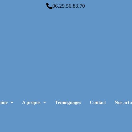
06.29.56.83.70
nine
A propos
Témoignages
Contact
Nos actu