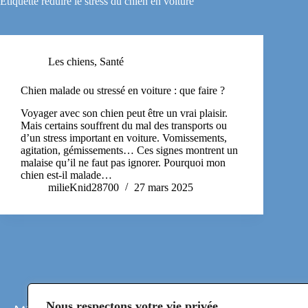
Étiquette
réduire le stress du chien en voiture
Les chiens
,
Santé
Chien malade ou stressé en voiture : que faire ?
Voyager avec son chien peut être un vrai plaisir.
Mais certains souffrent du mal des transports ou
d’un stress important en voiture. Vomissements,
agitation, gémissements… Ces signes montrent un
malaise qu’il ne faut pas ignorer. Pourquoi mon
chien est-il malade…
milieKnid28700
27 mars 2025
Nous respectons votre vie privée