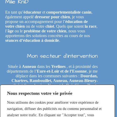
Milie KniD
En tant qu’
éducateur
et
comportementaliste canin
,
également appelé
dresseur pour chien
, je vous
propose un accompagnement pour l’
éducation de
votre chien
ou de votre
chiot
. Quels que soient
la race
,
l’
âge
ou le
problème de votre chien
, nous vous
apporterons des solutions concrètes au cours de nos
séances d’éducation à domicile
.
Mon secteur d’intervention
Située à
Auneau
dans les
Yvelines
, et à proximité des
départements de l’
Eure-et-Loir et de l’Essonne
, je me
déplace dans les communes suivantes :
Dourdan,
Chartres, Rambouillet, Auneau, Auneau-Bleury-
Saint-Symphorien, Nogent-le-Roi, Gironville-et-
Neuville, Tremblay-les-Villages, Le Coudray,
Nous respectons votre vie privée
Maintenon, Épernon, Le Perray-en-Yvelines,
Clairefontaine-en-Yvelines, Rochefort-en-Yvelines,
Nous utilisons des cookies pour améliorer votre expérience de
Saint-Arnoult-en-Yvelines, Étréchy, Morigny-
Champigny, Saclas, Toury, Eole-en-Beauce, Les
navigation, diffuser des publicités ou du contenu personnalisé et
Villages-Vovéens, Gallardon, Ouarville, Béville-le-
analyser notre trafic. En cliquant sur "Accepter tout", vous