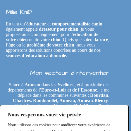
Milie KniD
En tant qu’
éducateur
et
comportementaliste canin
,
également appelé
dresseur pour chien
, je vous
propose un accompagnement pour l’
éducation de
votre chien
ou de votre
chiot
. Quels que soient
la race
,
l’
âge
ou le
problème de votre chien
, nous vous
apporterons des solutions concrètes au cours de nos
séances d’éducation à domicile
.
Mon secteur d’intervention
Située à
Auneau
dans les
Yvelines
, et à proximité des
départements de l’
Eure-et-Loir et de l’Essonne
, je me
déplace dans les communes suivantes :
Dourdan,
Chartres, Rambouillet, Auneau, Auneau-Bleury-
Saint-Symphorien, Nogent-le-Roi, Gironville-et-
Neuville, Tremblay-les-Villages, Le Coudray,
Nous respectons votre vie privée
Maintenon, Épernon, Le Perray-en-Yvelines,
Clairefontaine-en-Yvelines, Rochefort-en-Yvelines,
Nous utilisons des cookies pour améliorer votre expérience de
Saint-Arnoult-en-Yvelines, Étréchy, Morigny-