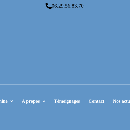
06.29.56.83.70
nine
A propos
Témoignages
Contact
Nos actu