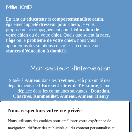
Milie KniD
En tant qu’
éducateur
et
comportementaliste canin
,
également appelé
dresseur pour chien
, je vous
propose un accompagnement pour l’
éducation de
votre chien
ou de votre
chiot
. Quels que soient
la race
,
l’
âge
ou le
problème de votre chien
, nous vous
apporterons des solutions concrètes au cours de nos
séances d’éducation à domicile
.
Mon secteur d’intervention
Située à
Auneau
dans les
Yvelines
, et à proximité des
départements de l’
Eure-et-Loir et de l’Essonne
, je me
déplace dans les communes suivantes :
Dourdan,
Chartres, Rambouillet, Auneau, Auneau-Bleury-
Saint-Symphorien, Nogent-le-Roi, Gironville-et-
Neuville, Tremblay-les-Villages, Le Coudray,
Nous respectons votre vie privée
Maintenon, Épernon, Le Perray-en-Yvelines,
Clairefontaine-en-Yvelines, Rochefort-en-Yvelines,
Nous utilisons des cookies pour améliorer votre expérience de
Saint-Arnoult-en-Yvelines, Étréchy, Morigny-
Champigny, Saclas, Toury, Eole-en-Beauce, Les
navigation, diffuser des publicités ou du contenu personnalisé et