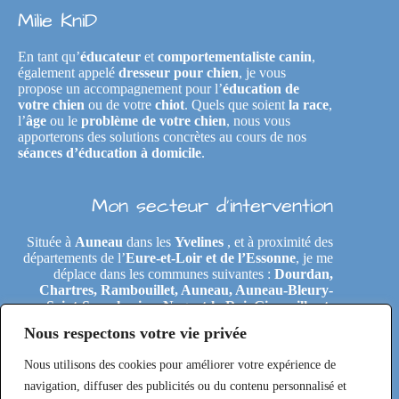
Milie KniD
En tant qu’
éducateur
et
comportementaliste canin
,
également appelé
dresseur pour chien
, je vous
propose un accompagnement pour l’
éducation de
votre chien
ou de votre
chiot
. Quels que soient
la race
,
l’
âge
ou le
problème de votre chien
, nous vous
apporterons des solutions concrètes au cours de nos
séances d’éducation à domicile
.
Mon secteur d’intervention
Située à
Auneau
dans les
Yvelines
, et à proximité des
départements de l’
Eure-et-Loir et de l’Essonne
, je me
déplace dans les communes suivantes :
Dourdan,
Chartres, Rambouillet, Auneau, Auneau-Bleury-
Saint-Symphorien, Nogent-le-Roi, Gironville-et-
Neuville, Tremblay-les-Villages, Le Coudray,
Nous respectons votre vie privée
Maintenon, Épernon, Le Perray-en-Yvelines,
Clairefontaine-en-Yvelines, Rochefort-en-Yvelines,
Nous utilisons des cookies pour améliorer votre expérience de
Saint-Arnoult-en-Yvelines, Étréchy, Morigny-
Champigny, Saclas, Toury, Eole-en-Beauce, Les
navigation, diffuser des publicités ou du contenu personnalisé et