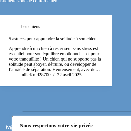
Étiquette
zone de confort chien
Les chiens
5 astuces pour apprendre la solitude à son chien
Apprendre à un chien à rester seul sans stress est
essentiel pour son équilibre émotionnel… et pour
votre tranquillité ! Un chien qui ne supporte pas la
solitude peut aboyer, détruire, ou développer de
l’anxiété de séparation. Heureusement, avec de…
milieKnid28700
22 avril 2025
Nous respectons votre vie privée
Milie KniD