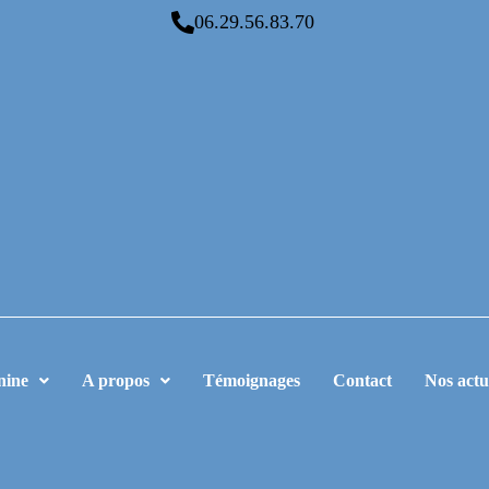
06.29.56.83.70
nine
A propos
Témoignages
Contact
Nos actu