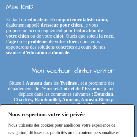
Milie KniD
En tant qu’
éducateur
et
comportementaliste canin
,
également appelé
dresseur pour chien
, je vous
propose un accompagnement pour l’
éducation de
votre chien
ou de votre
chiot
. Quels que soient
la race
,
l’
âge
ou le
problème de votre chien
, nous vous
apporterons des solutions concrètes au cours de nos
séances d’éducation à domicile
.
Mon secteur d’intervention
Située à
Auneau
dans les
Yvelines
, et à proximité des
départements de l’
Eure-et-Loir et de l’Essonne
, je me
déplace dans les communes suivantes :
Dourdan,
Chartres, Rambouillet, Auneau, Auneau-Bleury-
Saint-Symphorien, Nogent-le-Roi, Gironville-et-
Neuville, Tremblay-les-Villages, Le Coudray,
Nous respectons votre vie privée
Maintenon, Épernon, Le Perray-en-Yvelines,
Clairefontaine-en-Yvelines, Rochefort-en-Yvelines,
Nous utilisons des cookies pour améliorer votre expérience de
Saint-Arnoult-en-Yvelines, Étréchy, Morigny-
Champigny, Saclas, Toury, Eole-en-Beauce, Les
navigation, diffuser des publicités ou du contenu personnalisé et