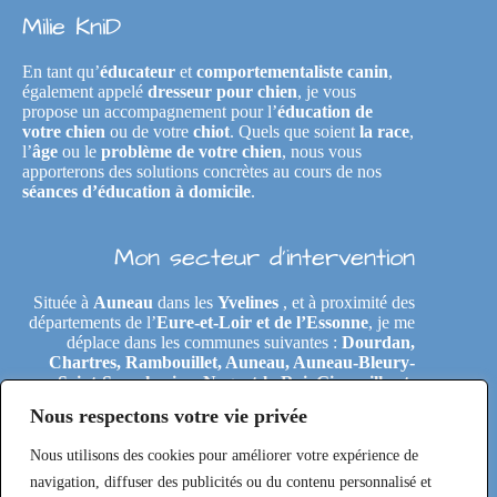
Milie KniD
En tant qu’
éducateur
et
comportementaliste canin
,
également appelé
dresseur pour chien
, je vous
propose un accompagnement pour l’
éducation de
votre chien
ou de votre
chiot
. Quels que soient
la race
,
l’
âge
ou le
problème de votre chien
, nous vous
apporterons des solutions concrètes au cours de nos
séances d’éducation à domicile
.
Mon secteur d’intervention
Située à
Auneau
dans les
Yvelines
, et à proximité des
départements de l’
Eure-et-Loir et de l’Essonne
, je me
déplace dans les communes suivantes :
Dourdan,
Chartres, Rambouillet, Auneau, Auneau-Bleury-
Saint-Symphorien, Nogent-le-Roi, Gironville-et-
Neuville, Tremblay-les-Villages, Le Coudray,
Nous respectons votre vie privée
Maintenon, Épernon, Le Perray-en-Yvelines,
Clairefontaine-en-Yvelines, Rochefort-en-Yvelines,
Nous utilisons des cookies pour améliorer votre expérience de
Saint-Arnoult-en-Yvelines, Étréchy, Morigny-
Champigny, Saclas, Toury, Eole-en-Beauce, Les
navigation, diffuser des publicités ou du contenu personnalisé et